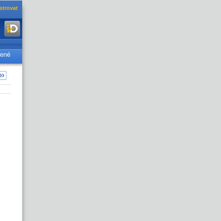
strovat
řené