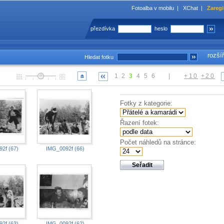
Fotoalba v mobilu
|
XChat
|
Zaregi
přezdívka
heslo
rozší
Hledat fotku
1
2
3
4
5
6
|
+10
+20
Fotky z kategorie:
Řazení fotek:
Počet náhledů na stránce:
2f (67)
IMG_0092f (66)
2f (63)
IMG_0092f (62)