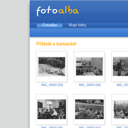
Fotoalba
Moje fotky
Přátelé a kamarádi
IMG_0092f (69)
IMG_0092f (68)
IMG_009
IMG_0092f (65)
IMG_0092f (64)
IMG_009