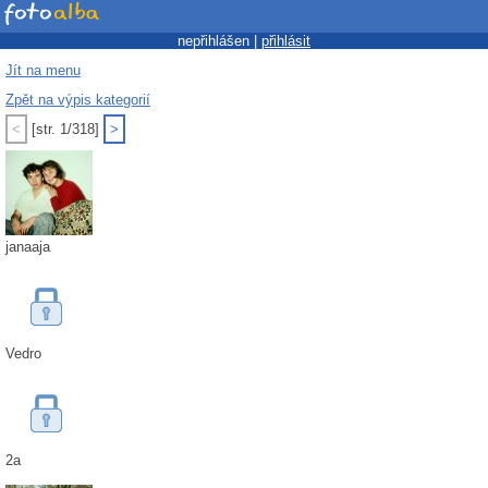
nepřihlášen |
přihlásit
Jít na menu
Zpět na výpis kategorií
<
[str. 1/318]
>
janaaja
Vedro
2a