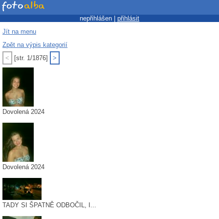
nepřihlášen |
přihlásit
Jít na menu
Zpět na výpis kategorií
<
[str. 1/1876]
>
Dovolená 2024
Dovolená 2024
TADY SI ŠPATNĚ ODBOČIL, I...