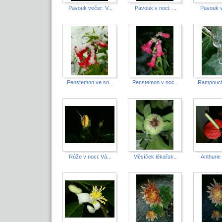
Pavouk večer: V...
Pavouk v noci: ...
Pavouk v 
Penstemon ve sn...
Penstemon v noc...
Rampouchy
Růže v noci: Vá...
Měsíček lékařsk...
Anthurie 