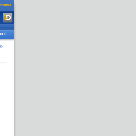
strovat
řené