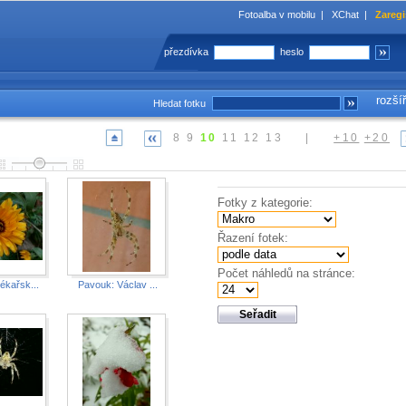
Fotoalba v mobilu
|
XChat
|
Zaregi
přezdívka
heslo
rozší
Hledat fotku
8
9
10
11
12
13
|
+10
+20
Fotky z kategorie:
Řazení fotek:
Počet náhledů na stránce:
ékařsk...
Pavouk: Václav ...