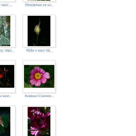
noci: ...
Penstemon ve sn...
: Václ...
Růže v noci: Vá...
v kost...
Kvetoucí Cosmos...