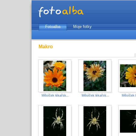
Fotoalba
Moje fotky
Makro
Měsíček lékařsk...
Měsíček lékařsk...
Měsíček l