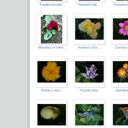
Pupalka dvoulet...
Pámelník bílý: ...
Penstemon
Maceška ve měst...
Kvetoucí růže: ...
Cosmos v 
Afrikán v noci:...
Tricyrtis hirta...
Jestřábní