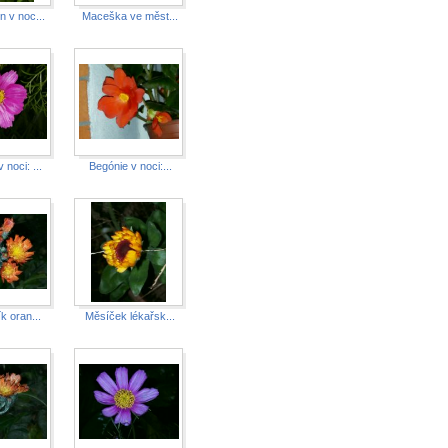
 v noc...
Maceška ve měst...
noci: ...
Begónie v noci:...
k oran...
Měsíček lékařsk...