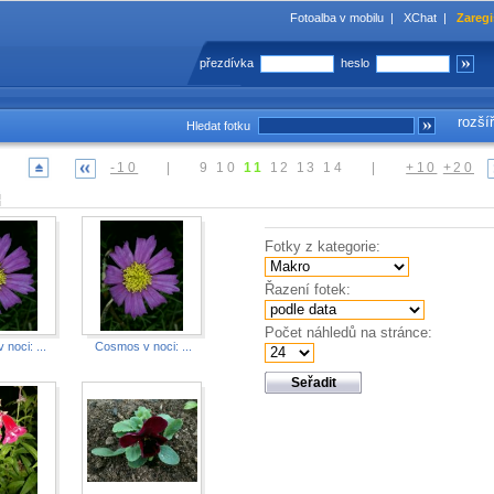
Fotoalba v mobilu
|
XChat
|
Zaregi
přezdívka
heslo
rozší
Hledat fotku
-10
|
9
10
11
12
13
14
|
+10
+20
Fotky z kategorie:
Řazení fotek:
Počet náhledů na stránce:
noci: ...
Cosmos v noci: ...