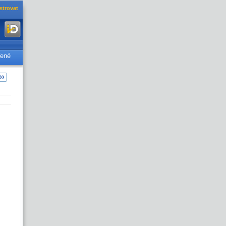
strovat
řené