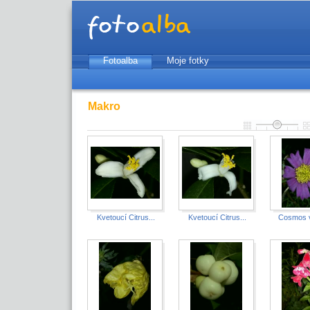
Fotoalba
Moje fotky
Makro
Kvetoucí Citrus...
Kvetoucí Citrus...
Cosmos v 