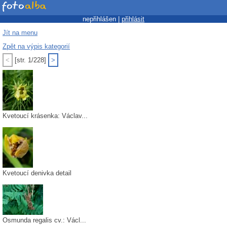
nepřihlášen |
přihlásit
Jít na menu
Zpět na výpis kategorií
<
[str. 1/228]
>
Kvetoucí krásenka: Václav...
Kvetoucí denivka detail
Osmunda regalis cv.: Václ...