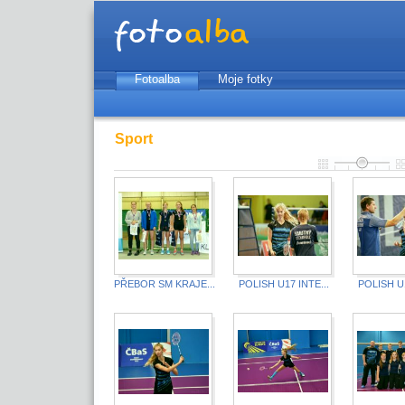
Fotoalba
Moje fotky
Sport
PŘEBOR SM KRAJE...
POLISH U17 INTE...
POLISH U1