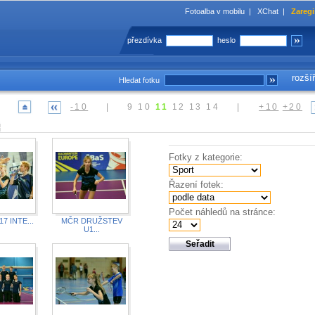
Fotoalba v mobilu
|
XChat
|
Zaregi
přezdívka
heslo
rozší
Hledat fotku
-10
|
9
10
11
12
13
14
|
+10
+20
Fotky z kategorie:
Řazení fotek:
Počet náhledů na stránce:
7 INTE...
MČR DRUŽSTEV
U1...