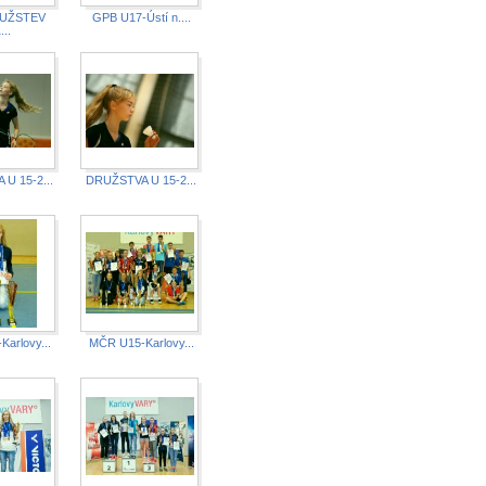
UŽSTEV
GPB U17-Ústí n....
...
U 15-2...
DRUŽSTVA U 15-2...
arlovy...
MČR U15-Karlovy...