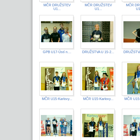
MČR DRUŽSTEV
MČR DRUŽSTEV
MČR DR
U1...
U1...
U1
GPB U17-Ústí n....
DRUŽSTVA U 15-2...
DRUŽSTVA 
MČR U15-Karlovy...
MČR U15-Karlovy...
MČR U15-K