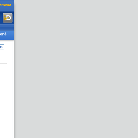
strovat
řené