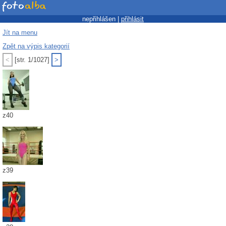
nepřihlášen |
přihlásit
Jít na menu
Zpět na výpis kategorií
<
[str. 1/1027]
>
z40
z39