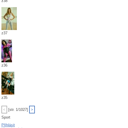
z38
z37
z36
z35
<
[str. 1/1027]
>
Sport
Přihlásit