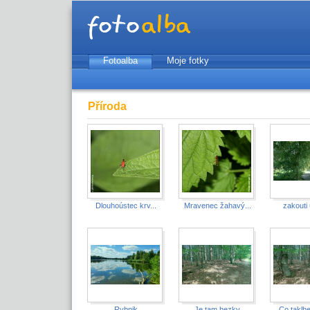
Fotoalba
Moje fotky
Příroda
Dlouhoústec krv...
Mravenec žahavý...
zakouti u
Rybnik
Je tam hezky
Co taklhe