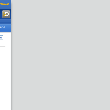
strovat
řené