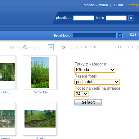
Fotoalba v mobilu
|
XChat
|
Zaregi
přezdívka
heslo
rozší
Hledat fotku
1
2
3
4
5
6
|
+10
+20
Fotky z kategorie:
Řazení fotek:
Počet náhledů na stránce:
 silni...
Vrbyčka
 upros...
Klada