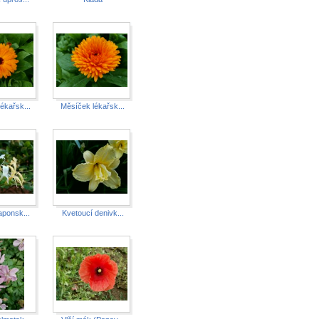
ékařsk...
Měsíček lékařsk...
aponsk...
Kvetoucí denivk...