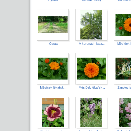
Cesta
V korunách jasa...
Měsíček l
Měsíček lékařsk...
Měsíček lékařsk...
Zimolez j