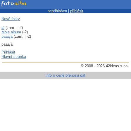
nepřihlášen |
přihlásit
Nové fotky
já
(zam. | -2)
Moje album
(-2)
paaaja
(zam. | -2)
paaaja
Přihlásit
Hlavní stránka
© 2008 - 2026 42ideas s.r.o.
info o ceně přenosu dat