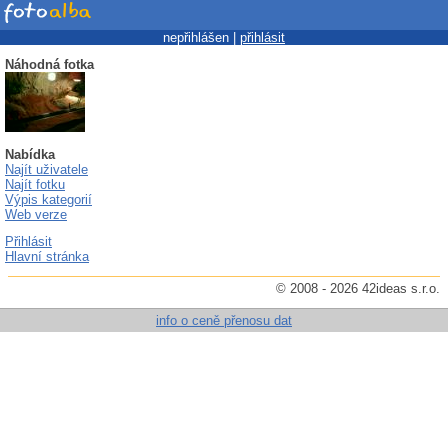
nepřihlášen |
přihlásit
Náhodná fotka
Nabídka
Najít uživatele
Najít fotku
Výpis kategorií
Web verze
Přihlásit
Hlavní stránka
© 2008 - 2026 42ideas s.r.o.
info o ceně přenosu dat