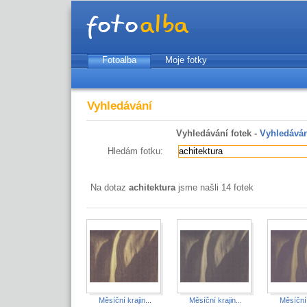
Fotoalba
Moje fotky
Vyhledávání
Vyhledávání fotek -
Vyhledáván
Hledám fotku:
Na dotaz
achitektura
jsme našli 14 fotek
Měsíční krajin...
Měsíční krajin...
Měsíční 