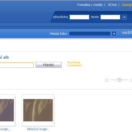
Fotoalba v mobilu
|
XChat
|
Zaregi
přezdívka
heslo
rozší
Hledat fotku
í alb
Rozšířené
vyhledávání
krajin...
Měsíční krajin...