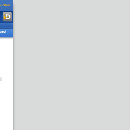
strovat
řené