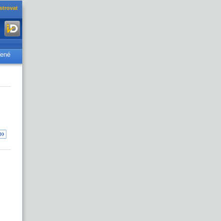
strovat
řené