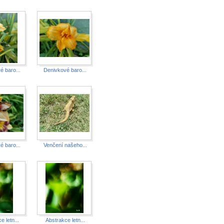
é baro...
Denivkové baro...
é baro...
Venčení našeho...
e letn...
Abstrakce letn...