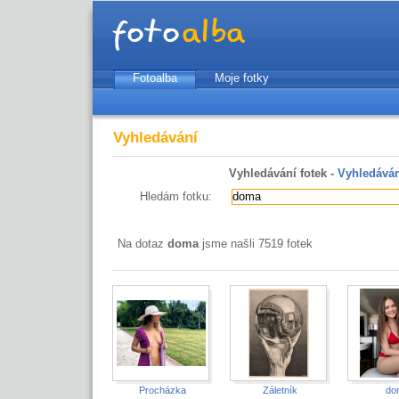
Fotoalba
Moje fotky
Vyhledávání
Vyhledávání fotek -
Vyhledáván
Hledám fotku:
Na dotaz
doma
jsme našli 7519 fotek
Procházka
Záletník
do