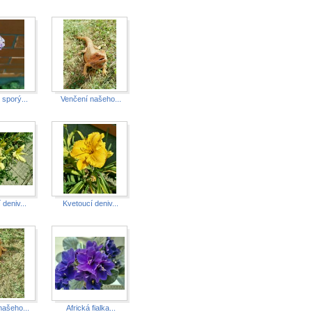
 sporý...
Venčení našeho...
 deniv...
Kvetoucí deniv...
našeho...
Africká fialka...