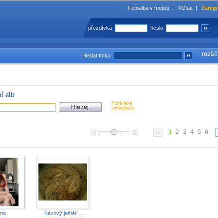
Fotoalba v mobilu
|
XChat
|
Zaregi
přezdívka
heslo
rozší
Hledat fotku
í alb
Rozšířené
vyhledávání
1
2
3
4
5
6
ma
Kávový ještěr ...