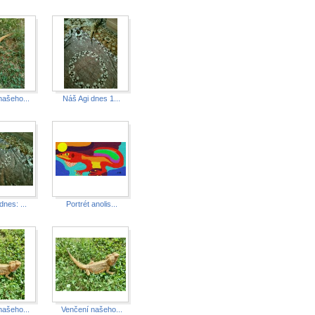
našeho...
Náš Agi dnes 1...
dnes: ...
Portrét anolis...
našeho...
Venčení našeho...