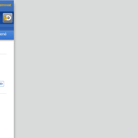
strovat
řené