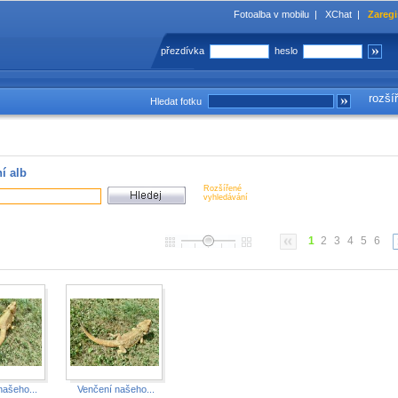
Fotoalba v mobilu
|
XChat
|
Zaregi
přezdívka
heslo
rozší
Hledat fotku
í alb
Rozšířené
vyhledávání
1
2
3
4
5
6
našeho...
Venčení našeho...