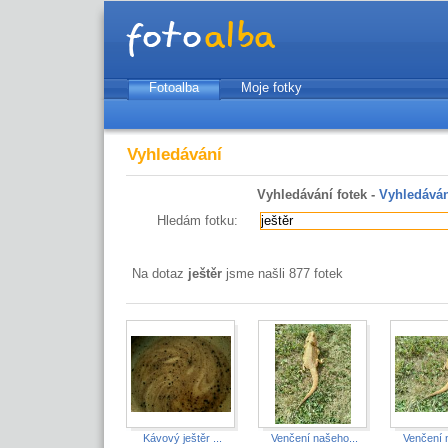
Fotoalba
Moje fotky
Vyhledávání
Vyhledávání fotek -
Vyhledáván
Hledám fotku:
Na dotaz
ještěr
jsme našli 877 fotek
Kávový ještěr ...
Venčení našeho...
Venčení 