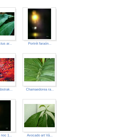
tus ar...
Portrét faraón...
bstrak...
Chamaedorea ra...
 noc 1...
Avocado art Vá...