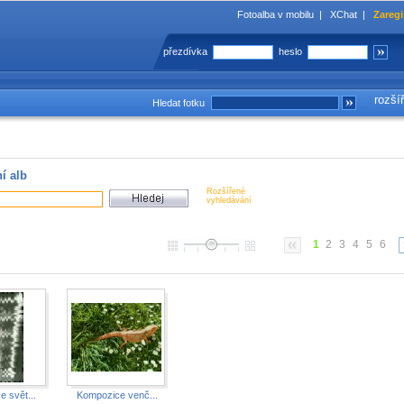
Fotoalba v mobilu
|
XChat
|
Zaregi
přezdívka
heslo
rozší
Hledat fotku
í alb
Rozšířené
vyhledávání
1
2
3
4
5
6
e svět...
Kompozice venč...