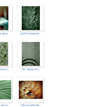
e akva...
Noční kompozic...
ová ko...
Síť: Václav Ko...
art va...
Kávová abstrak...