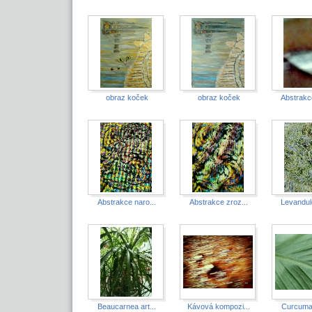
obraz koček
obraz koček
Abstrakc
Abstrakce naro...
Abstrakce zroz...
Levandul
Beaucarnea art...
Kávová kompozi...
Curcuma 