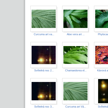
Curcuma art va...
Aloe vera art ...
Phylocac
Světelná noc 2...
Chamaedorea el...
Kávová a
Světelná noc 3...
Curcuma art Vá...
Světelná