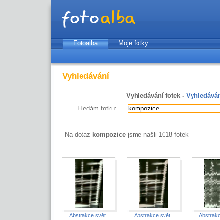
Fotoalba
Moje fotky
Vyhledávání
Vyhledávání fotek -
Vyhledáván
Hledám fotku:
Na dotaz
kompozice
jsme našli 1018 fotek
Abstrakce svět...
Abstrakce svět...
Abstrakc