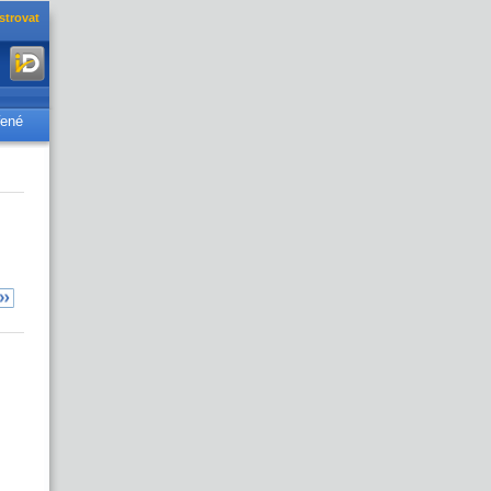
strovat
řené