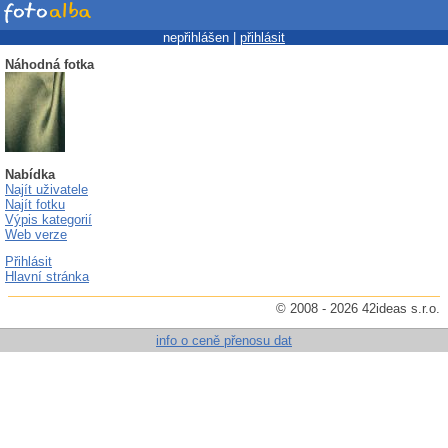
nepřihlášen |
přihlásit
Náhodná fotka
Nabídka
Najít uživatele
Najít fotku
Výpis kategorií
Web verze
Přihlásit
Hlavní stránka
© 2008 - 2026 42ideas s.r.o.
info o ceně přenosu dat