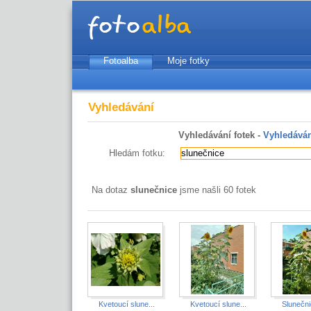
Fotoalba
Moje fotky
Vyhledávání
Vyhledávání fotek -
Vyhledáván
Hledám fotku:
Na dotaz
slunečnice
jsme našli 60 fotek
Kvetoucí slune...
Kvetoucí slune...
Slunečni