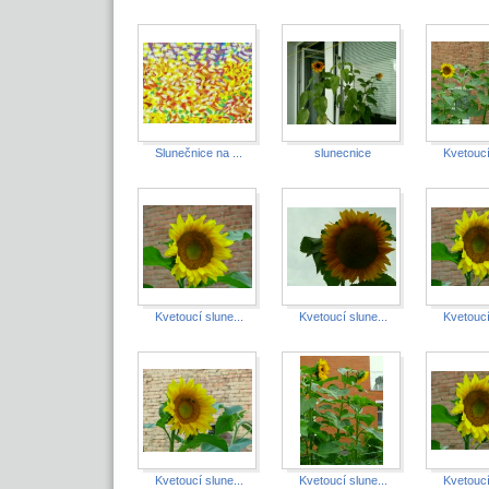
Slunečnice na ...
slunecnice
Kvetoucí
Kvetoucí slune...
Kvetoucí slune...
Kvetoucí
Kvetoucí slune...
Kvetoucí slune...
Kvetoucí