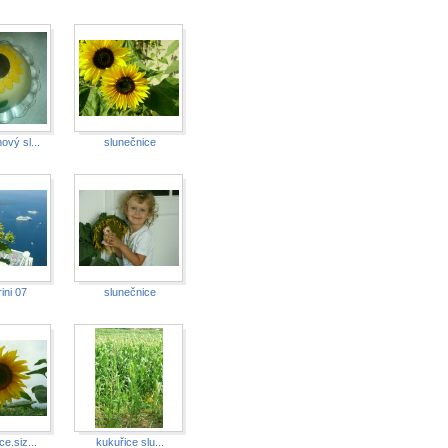
ový sl...
slunečnice
ini 07
slunečnice
ce.siz...
kukuřice slu...