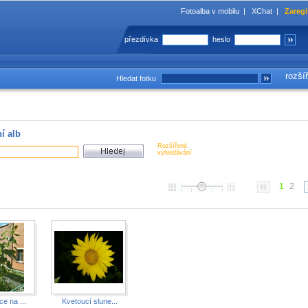
Fotoalba v mobilu
|
XChat
|
Zaregi
přezdívka
heslo
rozší
Hledat fotku
í alb
Rozšířené
vyhledávání
1
2
ce na ...
Kvetoucí slune...