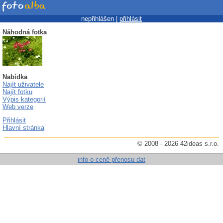
nepřihlášen |
přihlásit
Náhodná fotka
Nabídka
Najít uživatele
Najít fotku
Výpis kategorií
Web verze
Přihlásit
Hlavní stránka
© 2008 - 2026 42ideas s.r.o.
info o ceně přenosu dat