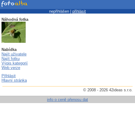
nepřihlášen |
přihlásit
Náhodná fotka
Nabídka
Najít uživatele
Najít fotku
Výpis kategorií
Web verze
Přihlásit
Hlavní stránka
© 2008 - 2026 42ideas s.r.o.
info o ceně přenosu dat