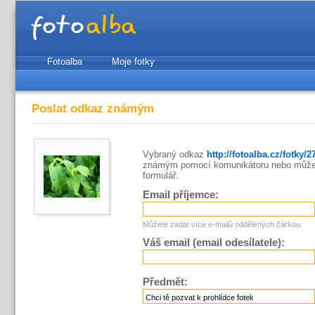
Fotoalba
Moje fotky
Poslat odkaz známým
Vybraný odkaz
http://fotoalba.cz/fotky/
známým pomocí komunikátoru nebo můžet
formulář.
Email příjemce:
Můžete zadat více e-mailů oddělených čárkou.
Váš email (email odesílatele):
Předmět: