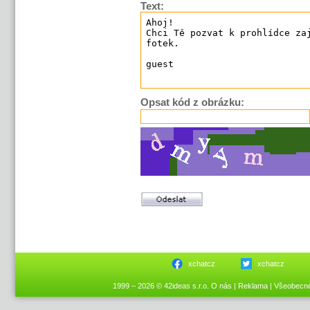
Text:
Opsat kód z obrázku:
xchatcz
xchatcz
1999 – 2026 © 42ideas s.r.o.
O nás
|
Reklama
|
Všeobecn