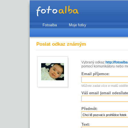
Fotoalba
Moje fotky
Poslat odkaz známým
Vybraný odkaz
http://fotoalb
pomocí komunikátoru nebo můž
Email příjemce:
Můžete zadat více e-mailů odděl
Váš email (email odesílate
Předmět:
Text: