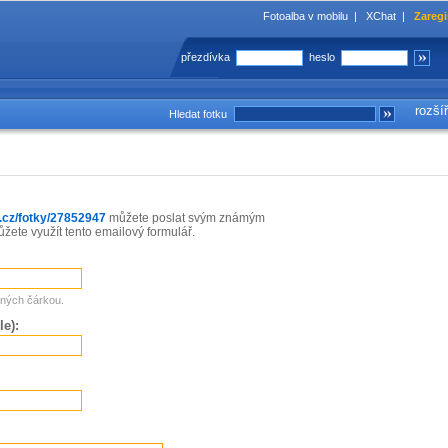
Fotoalba v mobilu
|
XChat
|
Zaregi
přezdívka
heslo
rozší
Hledat fotku
a.cz/fotky/27852947
můžete poslat svým známým
ete využít tento emailový formulář.
ených čárkou.
le):