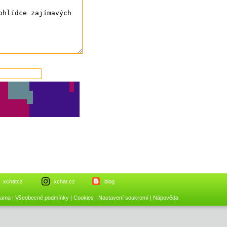
xchatcz
xchat.cz
blog
lama
|
Všeobecné podmínky
|
Cookies
|
Nastavení soukromí
|
Nápověda