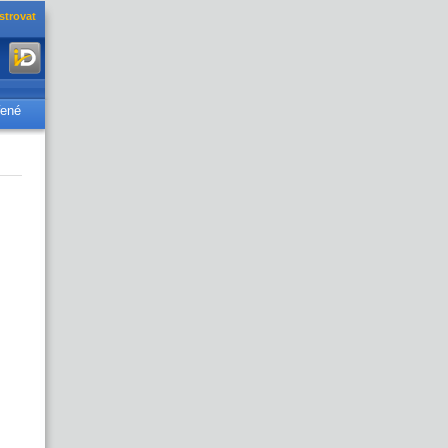
strovat
řené