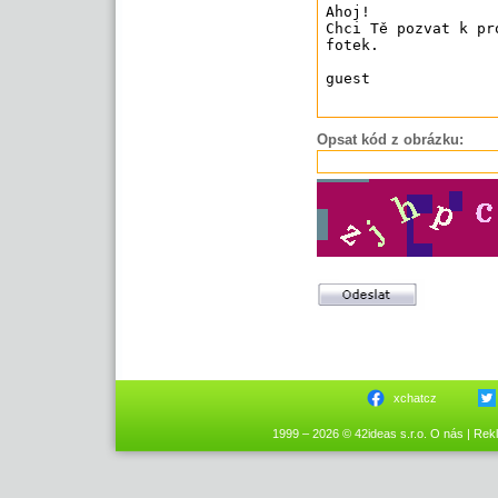
Opsat kód z obrázku:
xchatcz
1999 – 2026 © 42ideas s.r.o.
O nás
|
Rek