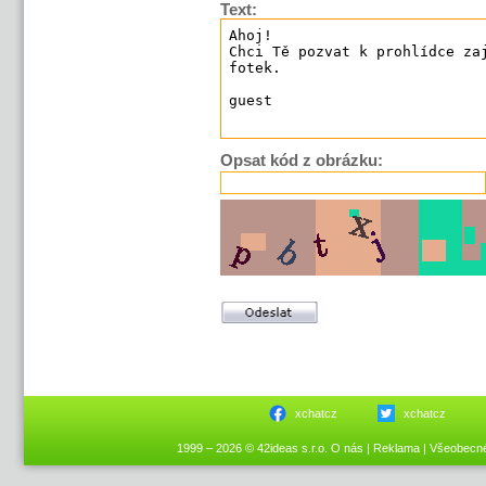
Text:
Opsat kód z obrázku:
xchatcz
xchatcz
1999 – 2026 © 42ideas s.r.o.
O nás
|
Reklama
|
Všeobecn