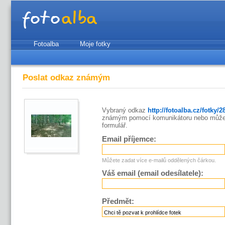
Fotoalba
Moje fotky
Poslat odkaz známým
Vybraný odkaz
http://fotoalba.cz/fotky/
známým pomocí komunikátoru nebo můžet
formulář.
Email příjemce:
Můžete zadat více e-mailů oddělených čárkou.
Váš email (email odesílatele):
Předmět: