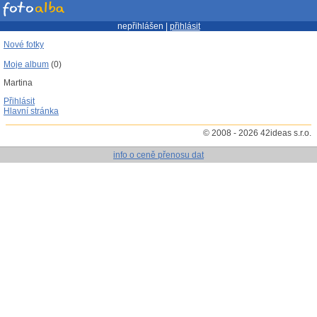
nepřihlášen |
přihlásit
Nové fotky
Moje album
(0)
Martina
Přihlásit
Hlavní stránka
© 2008 - 2026 42ideas s.r.o.
info o ceně přenosu dat