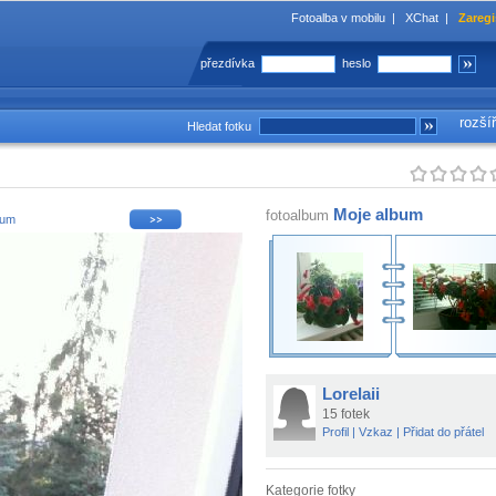
Fotoalba v mobilu
|
XChat
|
Zaregi
přezdívka
heslo
rozší
Hledat fotku
Moje album
fotoalbum
bum
Lorelaii
15 fotek
Profil
|
Vzkaz
|
Přidat do přátel
Kategorie fotky