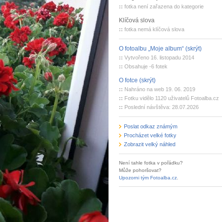
::
fotka není zařazena do kategorie
Klíčová slova
::
fotka nemá klíčová slova
O fotoalbu „Moje album“ (skrýt)
::
Vytvořeno 16. listopadu 2014
::
Obsahuje -6 fotek
O fotce (skrýt)
::
Nahráno na web 19. 06. 2019
::
Fotku vidělo 1120 uživatelů Fotoalba.cz
::
Poslední návštěva: 28.07.2026
Poslat odkaz známým
Procházet velké fotky
Zobrazit velký náhled
Není tahle fotka v pořádku?
Může pohoršovat?
Upozorni tým Fotoalba.cz
.