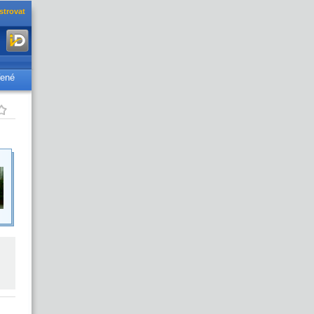
strovat
řené