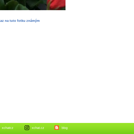
kaz na tuto fotku známým
xchatcz
xchat.cz
blog