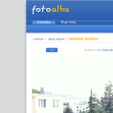
Fotoalba
Moje fotky
stažený soubor
Lorelaii
/
Moje album
/
15 fotek v albu
Moje al