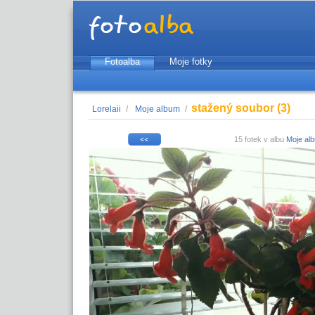
Fotoalba
Moje fotky
stažený soubor (3)
Lorelaii
/
Moje album
/
15 fotek v albu
Moje al