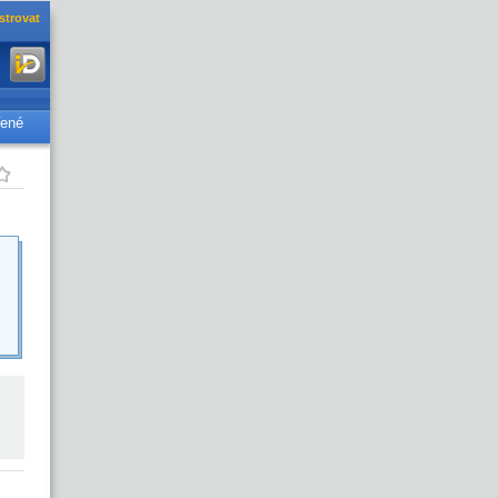
strovat
řené