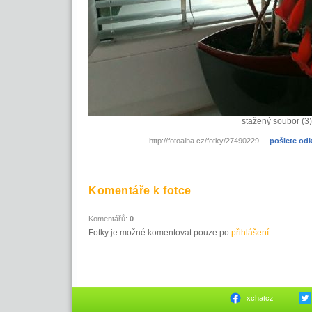
stažený soubor (3)
http://fotoalba.cz/fotky/27490229 –
pošlete od
Komentáře k fotce
Komentářů:
0
Fotky je možné komentovat pouze po
přihlášení
.
xchatcz