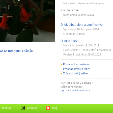
::
fotka není zařazena do kategorie
Klíčová slova
::
fotka nemá klíčová slova
O fotoalbu „Moje album“ (skrýt)
::
Vytvořeno 16. listopadu 2014
::
Obsahuje -6 fotek
O fotce (skrýt)
::
Nahráno na web 19. 06. 2019
::
Fotku vidělo 1169 uživatelů Fotoalba.cz
kaz na tuto fotku známým
::
Poslední návštěva: 05.08.2026
Poslat odkaz známým
Procházet velké fotky
Zobrazit velký náhled
Není tahle fotka v pořádku?
Může pohoršovat?
Upozorni tým Fotoalba.cz
.
xchatcz
xchat.cz
blog