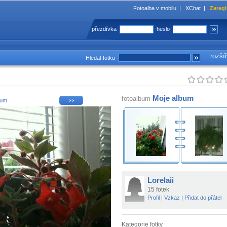
Fotoalba v mobilu
|
XChat
|
Zaregi
přezdívka
heslo
rozší
Hledat fotku
Moje album
fotoalbum
bum
Lorelaii
15 fotek
Profil
|
Vzkaz
|
Přidat do přátel
Kategorie fotky