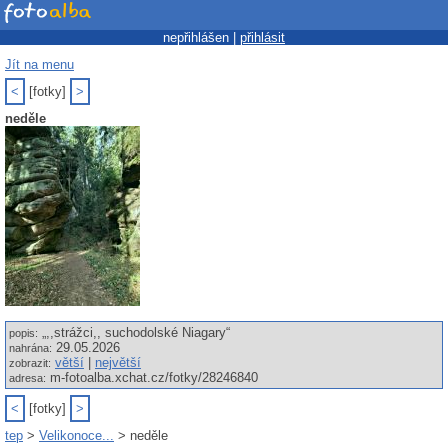
nepřihlášen |
přihlásit
Jít na menu
<
[fotky]
>
neděle
„,,strážci,, suchodolské Niagary“
popis:
29.05.2026
nahrána:
větší
|
největší
zobrazit:
m-fotoalba.xchat.cz/fotky/28246840
adresa:
<
[fotky]
>
tep
>
Velikonoce...
> neděle