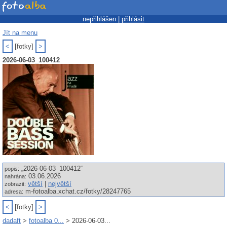
nepřihlášen |
přihlásit
Jít na menu
<
[fotky]
>
2026-06-03_100412
„2026-06-03_100412“
popis:
03.06.2026
nahrána:
větší
|
největší
zobrazit:
m-fotoalba.xchat.cz/fotky/28247765
adresa:
<
[fotky]
>
dadaft
>
fotoalba 0...
> 2026-06-03...