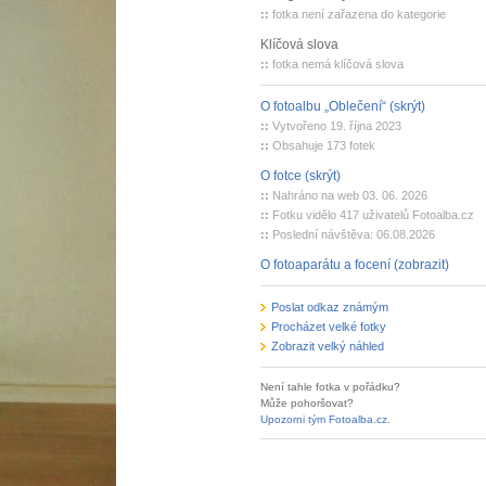
::
fotka není zařazena do kategorie
Klíčová slova
::
fotka nemá klíčová slova
O fotoalbu „Oblečení“ (skrýt)
::
Vytvořeno 19. října 2023
::
Obsahuje 173 fotek
O fotce (skrýt)
::
Nahráno na web 03. 06. 2026
::
Fotku vidělo 417 uživatelů Fotoalba.cz
::
Poslední návštěva: 06.08.2026
O fotoaparátu a focení (zobrazit)
Poslat odkaz známým
Procházet velké fotky
Zobrazit velký náhled
Není tahle fotka v pořádku?
Může pohoršovat?
Upozorni tým Fotoalba.cz
.