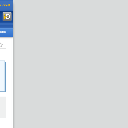
strovat
řené