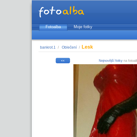
Fotoalba
Moje fotky
Lesk
bankrot.1
/
Oblečení
/
Nejnovější fotky
na fotoal