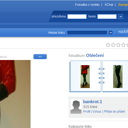
Fotoalba v mobilu
|
XChat
|
Zaregi
přezdívka
heslo
rozší
Hledat fotku
Oblečení
fotoalbum
ba.cz
bankrot.1
315 fotek
Profil
|
Vzkaz
|
Přidat do přátel
Kategorie fotky