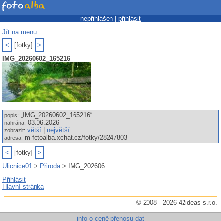
nepřihlášen |
přihlásit
Jít na menu
<
[fotky]
>
IMG_20260602_165216
„IMG_20260602_165216“
popis:
03.06.2026
nahrána:
větší
|
největší
zobrazit:
m-fotoalba.xchat.cz/fotky/28247803
adresa:
<
[fotky]
>
Ulicnice01
>
Přiroda
> IMG_202606...
Přihlásit
Hlavní stránka
© 2008 - 2026 42ideas s.r.o.
info o ceně přenosu dat