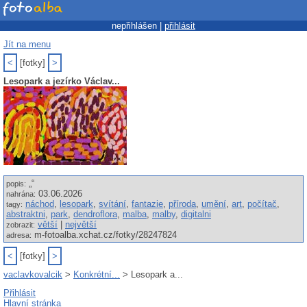
nepřihlášen |
přihlásit
Jít na menu
<
[fotky]
>
Lesopark a jezírko Václav...
„“
popis:
03.06.2026
nahrána:
náchod
,
lesopark
,
svítání
,
fantazie
,
příroda
,
umění
,
art
,
počítač
,
tagy:
abstraktni
,
park
,
dendroflora
,
malba
,
malby
,
digitalni
větší
|
největší
zobrazit:
m-fotoalba.xchat.cz/fotky/28247824
adresa:
<
[fotky]
>
vaclavkovalcik
>
Konkrétní...
> Lesopark a...
Přihlásit
Hlavní stránka