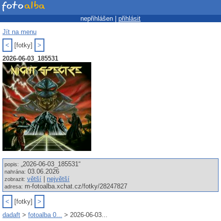
nepřihlášen |
přihlásit
Jít na menu
<
[fotky]
>
2026-06-03_185531
„2026-06-03_185531“
popis:
03.06.2026
nahrána:
větší
|
největší
zobrazit:
m-fotoalba.xchat.cz/fotky/28247827
adresa:
<
[fotky]
>
dadaft
>
fotoalba 0...
> 2026-06-03...