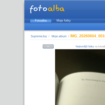
Fotoalba
Moje fotky
IMG_20260604_001
SupremeJoy
/
Moje album
/
Nejnovější fotky
na fotoal