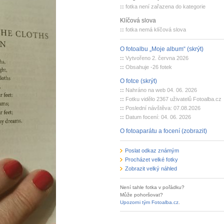
::
fotka není zařazena do kategorie
Klíčová slova
::
fotka nemá klíčová slova
O fotoalbu „Moje album“ (skrýt)
::
Vytvořeno 2. června 2026
::
Obsahuje -26 fotek
O fotce (skrýt)
::
Nahráno na web 04. 06. 2026
::
Fotku vidělo 2367 uživatelů Fotoalba.cz
::
Poslední návštěva: 07.08.2026
::
Datum focení: 04. 06. 2026
O fotoaparátu a focení (zobrazit)
Poslat odkaz známým
Procházet velké fotky
Zobrazit velký náhled
Není tahle fotka v pořádku?
Může pohoršovat?
Upozorni tým Fotoalba.cz
.