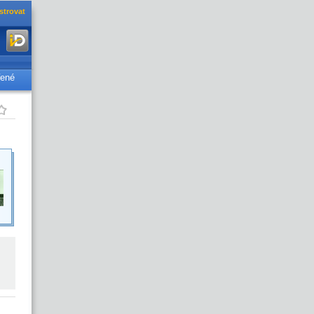
strovat
řené