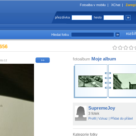
Fotoalba v mobilu
|
XChat
|
Zaregi
přezdívka
heslo
rozší
Hledat fotku
656
Moje album
fotoalbum
ba.cz
SupremeJoy
3 fotek
Profil
|
Vzkaz
|
Přidat do přátel
Kategorie fotky