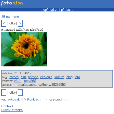
nepřihlášen |
přihlásit
Jít na menu
<
[fotky]
>
Kvetoucí měsíček lékařský...
21.06.2026
nahrána:
mesto
,
zlín
,
příroda
,
ekologie
,
kultura
,
blog
,
léto
tagy:
větší
|
největší
zobrazit:
m-fotoalba.xchat.cz/fotky/28252953
adresa:
<
[fotky]
>
vaclavkovalcik
>
Konkrétní...
> Kvetoucí m...
Přihlásit
Hlavní stránka