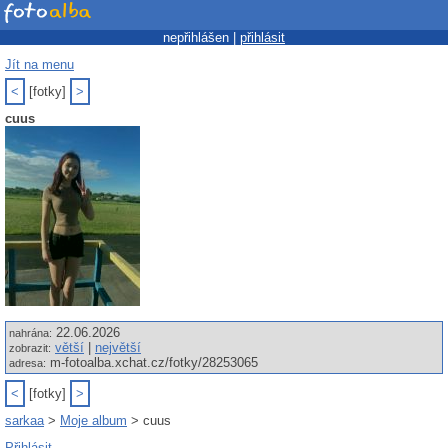
nepřihlášen |
přihlásit
Jít na menu
<
[fotky]
>
cuus
22.06.2026
nahrána:
větší
|
největší
zobrazit:
m-fotoalba.xchat.cz/fotky/28253065
adresa:
<
[fotky]
>
sarkaa
>
Moje album
> cuus
Přihlásit