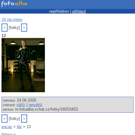
nepřihlášen |
přihlásit
Jít na menu
<
[fotky]
>
13
24.06.2026
nahrána:
větší
|
největší
zobrazit:
m-fotoalba.xchat.cz/fotky/28253453
adresa:
<
[fotky]
>
encas
>
libi
> 13
Přihlásit