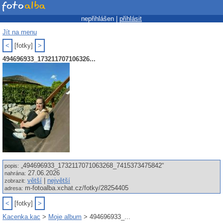
nepřihlášen |
přihlásit
Jít na menu
<
[fotky]
>
494696933_173211707106326...
„494696933_1732117071063268_7415373475842“
popis:
27.06.2026
nahrána:
větší
|
největší
zobrazit:
m-fotoalba.xchat.cz/fotky/28254405
adresa:
<
[fotky]
>
Kacenka.kac
>
Moje album
> 494696933_...