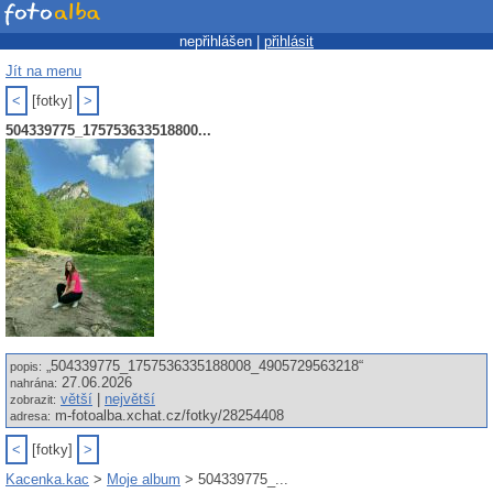
nepřihlášen |
přihlásit
Jít na menu
<
[fotky]
>
504339775_175753633518800...
„504339775_1757536335188008_4905729563218“
popis:
27.06.2026
nahrána:
větší
|
největší
zobrazit:
m-fotoalba.xchat.cz/fotky/28254408
adresa:
<
[fotky]
>
Kacenka.kac
>
Moje album
> 504339775_...