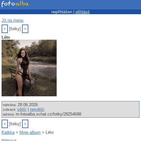
nepřihlášen |
přihlásit
Jít na menu
<
[fotky]
>
Léto
28.06.2026
nahrána:
větší
|
největší
zobrazit:
m-fotoalba.xchat.cz/fotky/28254698
adresa:
<
[fotky]
>
Katkka
>
Moje album
> Léto
Přihlásit