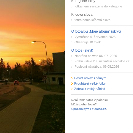
Kategorie fotky
::
fotka není zařazena do kategorie
Klíčová slova
::
fotka nemá klíčová slova
O fotoalbu „Moje album“ (skrýt)
::
Vytvořeno 6. července 2026
::
Obsahuje 10 fotek
O fotce (skrýt)
::
Nahráno na web 06. 07. 2026
::
Fotku vidělo 205 uživatelů Fotoalba.cz
::
Poslední návštěva: 06.08.2026
Poslat odkaz známým
Procházet velké fotky
Zobrazit velký náhled
Není tahle fotka v pořádku?
Může pohoršovat?
Upozorni tým Fotoalba.cz
.