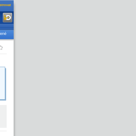
strovat
řené