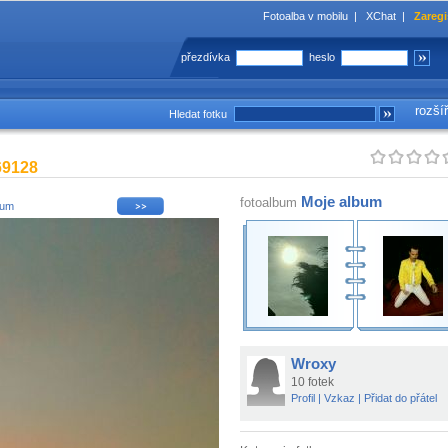
Fotoalba v mobilu
|
XChat
|
Zaregi
přezdívka
heslo
rozší
Hledat fotku
69128
Moje album
fotoalbum
bum
Wroxy
10 fotek
Profil
|
Vzkaz
|
Přidat do přátel