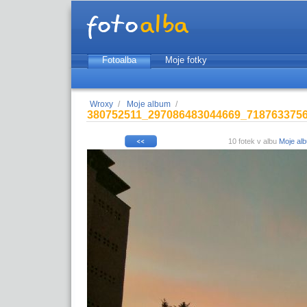
Fotoalba
Moje fotky
Wroxy
/
Moje album
/
380752511_297086483044669_718763375
10 fotek v albu
Moje al