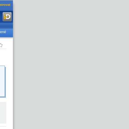
strovat
řené