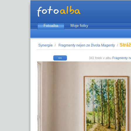
Fotoalba
Moje fotky
Strá
Synergie
/
Fragmenty nejen ze života Magenty
/
341 fotek v albu
Fragmenty ne