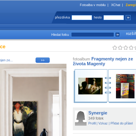
Fotoalba v mobilu
|
XChat
|
Zaregi
přezdívka
heslo
rozší
Hledat fotku
žce
Fragmenty nejen ze
fotoalbum
jen ze...
života Magenty
Synergie
349 fotek
Profil
|
Vzkaz
|
Přidat do přátel