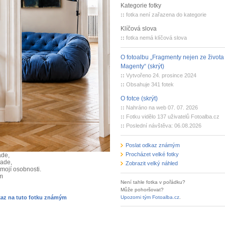
Kategorie fotky
::
fotka není zařazena do kategorie
Klíčová slova
::
fotka nemá klíčová slova
O fotoalbu „Fragmenty nejen ze života
Magenty“ (skrýt)
::
Vytvořeno 24. prosince 2024
::
Obsahuje 341 fotek
O fotce (skrýt)
::
Nahráno na web 07. 07. 2026
::
Fotku vidělo 137 uživatelů Fotoalba.cz
::
Poslední návštěva: 06.08.2026
Poslat odkaz známým
Procházet velké fotky
ade,
lade,
Zobrazit velký náhled
mojí osobnosti.
m
Není tahle fotka v pořádku?
Může pohoršovat?
kaz na tuto fotku známým
Upozorni tým Fotoalba.cz
.