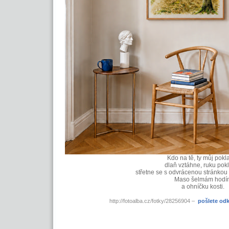
Kdo na tě, ty můj pokl
dlaň vztáhne, ruku pok
střetne se s odvrácenou stránkou 
Maso šelmám hodí
a ohníčku kosti.
http://fotoalba.cz/fotky/28256904 –
pošlete od