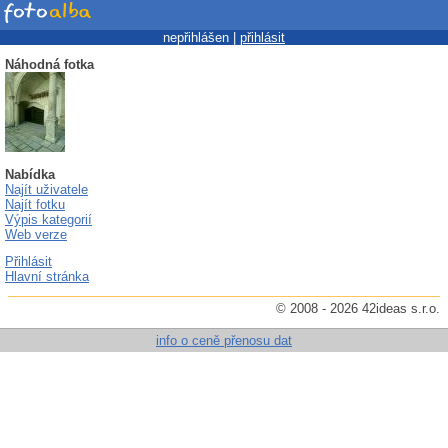
nepřihlášen |
přihlásit
Náhodná fotka
Nabídka
Najít uživatele
Najít fotku
Výpis kategorií
Web verze
Přihlásit
Hlavní stránka
© 2008 - 2026 42ideas s.r.o.
info o ceně přenosu dat