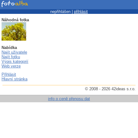
nepřihlášen |
přihlásit
Náhodná fotka
Nabídka
Najít uživatele
Najít fotku
Výpis kategorií
Web verze
Přihlásit
Hlavní stránka
© 2008 - 2026 42ideas s.r.o.
info o ceně přenosu dat