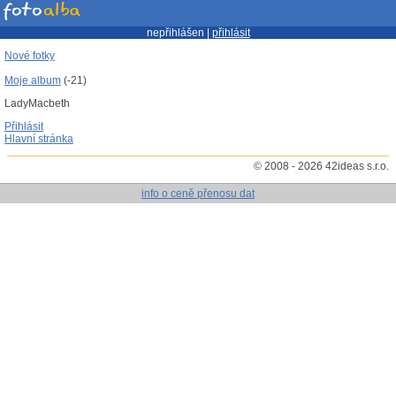
nepřihlášen |
přihlásit
Nové fotky
Moje album
(-21)
LadyMacbeth
Přihlásit
Hlavní stránka
© 2008 - 2026 42ideas s.r.o.
info o ceně přenosu dat