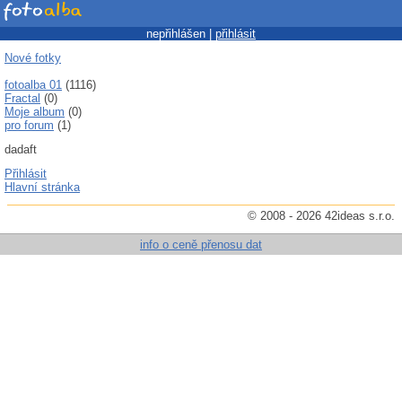
nepřihlášen |
přihlásit
Nové fotky
fotoalba 01
(1116)
Fractal
(0)
Moje album
(0)
pro forum
(1)
dadaft
Přihlásit
Hlavní stránka
© 2008 - 2026 42ideas s.r.o.
info o ceně přenosu dat