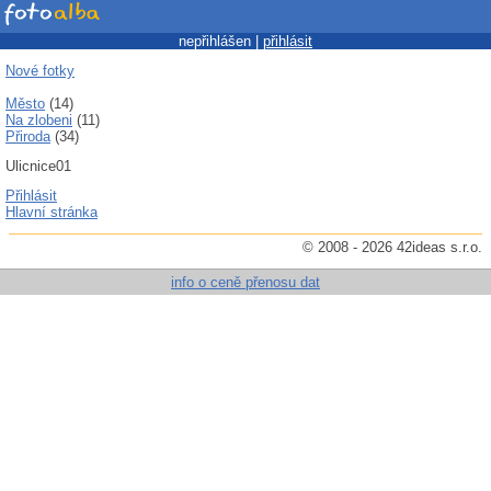
nepřihlášen |
přihlásit
Nové fotky
Město
(14)
Na zlobeni
(11)
Přiroda
(34)
Ulicnice01
Přihlásit
Hlavní stránka
© 2008 - 2026 42ideas s.r.o.
info o ceně přenosu dat