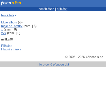
nepřihlášen |
přihlásit
Nové fotky
Moje album
(-5)
moje se. hratky
(zam. | 5)
x
(zam. | 9)
xxx
(zam. | 5)
milfka40
Přihlásit
Hlavní stránka
© 2008 - 2026 42ideas s.r.o.
info o ceně přenosu dat