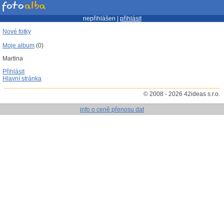
nepřihlášen |
přihlásit
Nové fotky
Moje album
(0)
Martina
Přihlásit
Hlavní stránka
© 2008 - 2026 42ideas s.r.o.
info o ceně přenosu dat