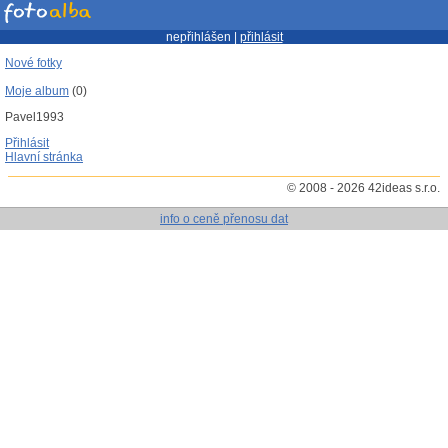
nepřihlášen |
přihlásit
Nové fotky
Moje album
(0)
Pavel1993
Přihlásit
Hlavní stránka
© 2008 - 2026 42ideas s.r.o.
info o ceně přenosu dat