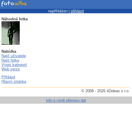
nepřihlášen |
přihlásit
Náhodná fotka
Nabídka
Najít uživatele
Najít fotku
Výpis kategorií
Web verze
Přihlásit
Hlavní stránka
© 2008 - 2026 42ideas s.r.o.
info o ceně přenosu dat