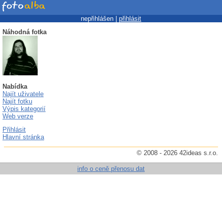
nepřihlášen |
přihlásit
Náhodná fotka
Nabídka
Najít uživatele
Najít fotku
Výpis kategorií
Web verze
Přihlásit
Hlavní stránka
© 2008 - 2026 42ideas s.r.o.
info o ceně přenosu dat